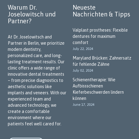
Warum Dr.
Neueste
Joselowitsch und
Nachrichten & Tipps
Partner?
Valplast prostheses: Flexible
dentures for maximum
At Dr. Joselowitsch and
comfort
Partner in Berlin, we prioritize
July 22, 2024
modern dentistry,
personalized care, and long-
Maryland Brücken: Zahnersatz
lasting treatment results. Our
für fehlende Zähne
clinic offers a wide range of
July 02, 2024
innovative dental treatments
Schienentherapie: Wie
– from precise diagnostics to
Aufbissschienen
aesthetic solutions like
Kieferbeschwerden lindern
implants and veneers. With our
können
experienced team and
June 17, 2024
advanced technology, we
create a comfortable
environment where our
patients feel well cared for.