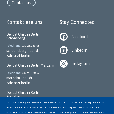
Contact us
Kontaktiere uns
Stay Connected
Dental Clinic in Berlin
Facebook
Schöneberg
Telephone
030 261 33 08
LinkedIn
schoeneberg - at - dr-
zahnarzt.berlin
Instagram
Dental Clinic in Berlin Marzahn
Telephone
030 931 70 62
marzahn - at - dr-
zahnarzt.berlin
Dental Clinic in Berlin
Kreuzberg
We use different types of cookies on our website: essential cookies that are required for the
Telephone
030 252 95 700
proper functioning of the website; functional cookies that improve user experience and
kreuzberg - at - dr-
performance; performance cookies that help us create anonymous statistics about website
zahnarzt.berlin