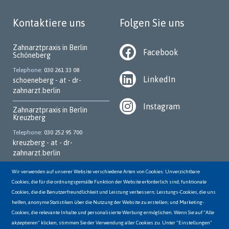
Kontaktiere uns
Folgen Sie uns
Zahnarztpraxis in Berlin
Facebook
Schöneberg
Telephone
030 261 33 08
LinkedIn
schoeneberg - at - dr-
zahnarzt.berlin
Instagram
Zahnarztpraxis in Berlin
Kreuzberg
Telephone
030 252 95 700
kreuzberg - at - dr-
zahnarzt.berlin
Zahnarztpraxis in Berlin
Wir verwenden auf unserer Website verschiedene Arten von Cookies: Unverzichtbare
Marzahn
Cookies, die für die ordnungsgemäße Funktion der Website erforderlich sind; funktionale
Cookies, die die Benutzerfreundlichkeit und Leistung verbessern; Leistungs-Cookies, die uns
Telephone
030 931 70 62
helfen, anonyme Statistiken über die Nutzung der Website zu erstellen; und Marketing-
marzahn - at - dr-
Cookies, die relevante Inhalte und personalisierte Werbung ermöglichen. Wenn Sie auf "Alle
zahnarzt.berlin
akzeptieren" klicken, stimmen Sie der Verwendung aller Cookies zu. Unter "Einstellungen"