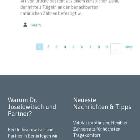
Art von Brücke besteht aus einem künstlichen Zahn,
der mittels Flügeln an den benachbarten
natürlichen Zähnen befestigt w...
EAGLES
Seitennummerierung
Aktuelle
1
Seite
2
Seite
3
Seite
4
Seite
5
Seite
6
Seite
7
Seite
8
Seite
9
Nächste
Next
…
Seite
Seite
Warum Dr.
Neueste
Joselowitsch und
Nachrichten & Tipps
Partner?
Valplastprothesen: Flexibler
Zahnersatz für höchsten
Bei Dr. Joselowitsch und
Tragekomfort
Partner in Berlin legen wir