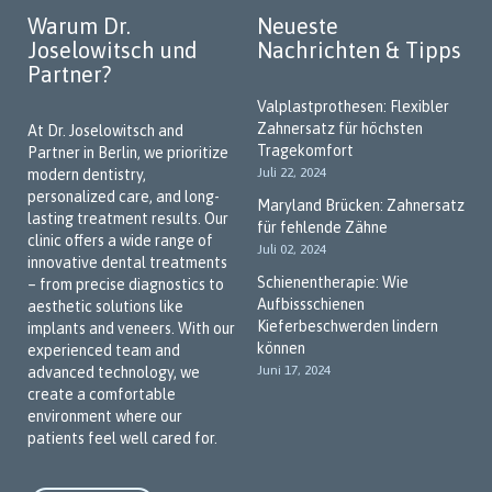
Warum Dr.
Neueste
Joselowitsch und
Nachrichten & Tipps
Partner?
Valplastprothesen: Flexibler
Zahnersatz für höchsten
At Dr. Joselowitsch and
Tragekomfort
Partner in Berlin, we prioritize
Juli 22, 2024
modern dentistry,
personalized care, and long-
Maryland Brücken: Zahnersatz
lasting treatment results. Our
für fehlende Zähne
clinic offers a wide range of
Juli 02, 2024
innovative dental treatments
Schienentherapie: Wie
– from precise diagnostics to
Aufbissschienen
aesthetic solutions like
Kieferbeschwerden lindern
implants and veneers. With our
können
experienced team and
Juni 17, 2024
advanced technology, we
create a comfortable
environment where our
patients feel well cared for.