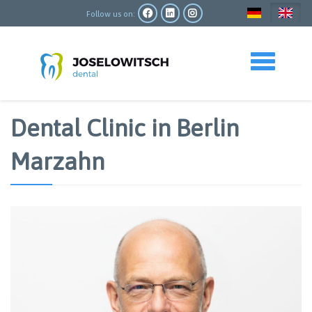
Skip
to
Follow us on:
main
content
Toggle navigation
Dental Clinic in Berlin
Marzahn
Image