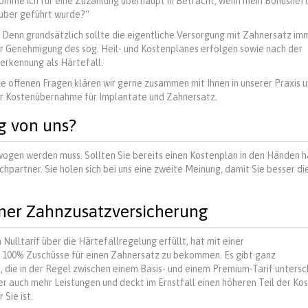
omme ich für eine Zuzahlung überhaupt in Betracht, wenn mein Bonusheft
uber geführt wurde?“
. Denn grundsätzlich sollte die eigentliche Versorgung mit Zahnersatz im
r Genehmigung des sog. Heil- und Kostenplanes erfolgen sowie nach der
erkennung als Härtefall.
le offenen Fragen klären wir gerne zusammen mit Ihnen in unserer Praxis 
der Kostenübernahme für Implantate und Zahnersatz.
g von uns?
ogen werden muss. Sollten Sie bereits einen Kostenplan in den Händen h
chpartner. Sie holen sich bei uns eine zweite Meinung, damit Sie besser die
iner Zahnzusatzversicherung
ulltarif über die Härtefallregelung erfüllt, hat mit einer
u 100% Zuschüsse für einen Zahnersatz zu bekommen. Es gibt ganz
 die in der Regel zwischen einem Basis- und einem Premium-Tarif untersc
r auch mehr Leistungen und deckt im Ernstfall einen höheren Teil der Kos
Sie ist.