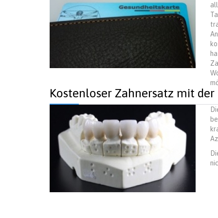
al
Ta
tr
An
ko
ha
Za
Wo
mö
Kostenloser Zahnersatz mit der
Di
be
kr
Az
Di
ni