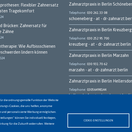
Zahnarztpraxis in Berlin Schönebe
tprothesen: Flexibler Zahnersatz
hsten Tragekomfort
Telephone
030 261 33 08
024
schoeneberg - at - dr-zahnarzt.ber
d Brücken: Zahnersatz für
Zahnarztpraxis in Berlin Kreuzberg
e Zähne
024
Telephone
030 252 95 700
kreuzberg - at - dr-zahnarzt.berlin
ntherapie: Wie Aufbissschienen
eschwerden lindern können
Zahnarztpraxis in Berlin Marzahn
2024
Telephone
030 931 70 62
marzahn - at - dr-zahnarzt.berlin
Zahnarztpraxis in Berlin Hellersdo
Telephone
03056498144
hellersdorf - at - dr-zahnarzt.berli
 für die ordnungsgemäße Funktion der Website
eistungs-Cookies, die uns helfen, anonyme
lte und personalisierte Werbung ermöglichen.
tellungen" können Sie individuell festlegen,
COOKIE-EINSTELLUNGEN
rkung für die Zukunft widerrufen. Weitere