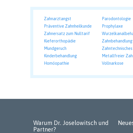
Zahnarztangst
Parodontologie
Präventive Zahnheilkunde
Prophylaxe
Zahnersatz zum Nulltarif
Wurzelkanalbeh
Kieferorthopädie
Zahnbehandlung 
Mundgeruch
Zahntechnisches
Kinderbehandlung
Metallfreier Zah
Homöopathie
Vollnarkose
Warum Dr. Joselowitsch und
Neues
Partner?