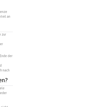
renze
teil an
e zur
der
 Ende der
nd
ch nach
en?
iele
ieder
n