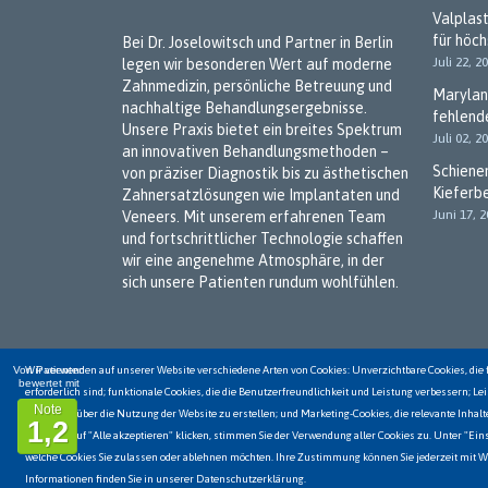
Valplas
für höc
Bei Dr. Joselowitsch und Partner in Berlin
Juli 22, 2
legen wir besonderen Wert auf moderne
Zahnmedizin, persönliche Betreuung und
Marylan
nachhaltige Behandlungsergebnisse.
fehlend
Unsere Praxis bietet ein breites Spektrum
Juli 02, 2
an innovativen Behandlungsmethoden –
Schiene
von präziser Diagnostik bis zu ästhetischen
Kieferb
Zahnersatzlösungen wie Implantaten und
Juni 17, 
Veneers. Mit unserem erfahrenen Team
und fortschrittlicher Technologie schaffen
wir eine angenehme Atmosphäre, in der
sich unsere Patienten rundum wohlfühlen.
Von Patienten
Wir verwenden auf unserer Website verschiedene Arten von Cookies: Unverzichtbare Cookies, die
Kontaktiere uns
bewertet mit
erforderlich sind; funktionale Cookies, die die Benutzerfreundlichkeit und Leistung verbessern; L
Note
Statistiken über die Nutzung der Website zu erstellen; und Marketing-Cookies, die relevante Inha
1,2
Wenn Sie auf "Alle akzeptieren" klicken, stimmen Sie der Verwendung aller Cookies zu. Unter "Eins
Datenschutz
Impressum
Job & Karriere
Footer
welche Cookies Sie zulassen oder ablehnen möchten. Ihre Zustimmung können Sie jederzeit mit Wi
Informationen finden Sie in unserer Datenschutzerklärung.