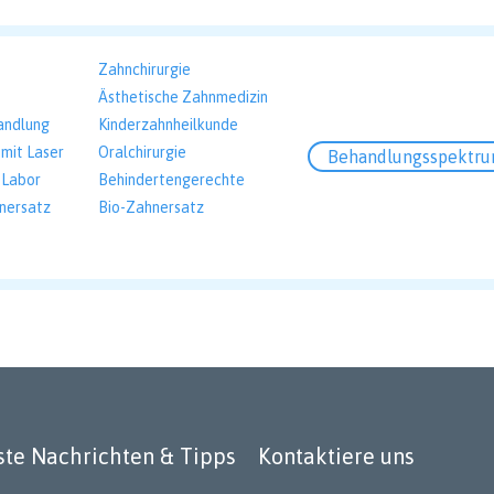
Zahnchirurgie
Ästhetische Zahnmedizin
andlung
Kinderzahnheilkunde
mit Laser
Oralchirurgie
Behandlungsspektr
 Labor
Behindertengerechte
nersatz
Bio-Zahnersatz
te Nachrichten & Tipps
Kontaktiere uns