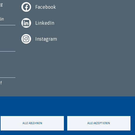
rg
Facebook
lin
LinkedIn
Instagram
rf
n
ALLE ABLEHNEN
ALLE AKZEPTIEREN