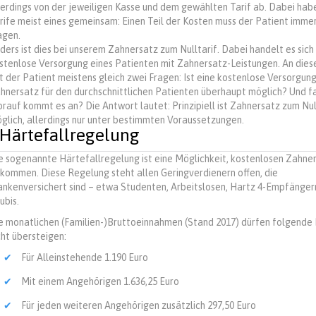
lerdings von der jeweiligen Kasse und dem gewählten Tarif ab. Dabei hab
rife meist eines gemeinsam: Einen Teil der Kosten muss der Patient immer
agen.
ders ist dies bei unserem Zahnersatz zum Nulltarif. Dabei handelt es sich
stenlose Versorgung eines Patienten mit Zahnersatz-Leistungen. An diese
t der Patient meistens gleich zwei Fragen: Ist eine kostenlose Versorgung
hnersatz für den durchschnittlichen Patienten überhaupt möglich? Und fal
rauf kommt es an? Die Antwort lautet: Prinzipiell ist Zahnersatz zum Nul
glich, allerdings nur unter bestimmten Voraussetzungen.
 Härtefallregelung
e sogenannte Härtefallregelung ist eine Möglichkeit, kostenlosen Zahne
kommen. Diese Regelung steht allen Geringverdienern offen, die
ankenversichert sind – etwa Studenten, Arbeitslosen, Hartz 4-Empfänger
ubis.
e monatlichen (Familien-)Bruttoeinnahmen (Stand 2017) dürfen folgende
cht übersteigen:
Für Alleinstehende 1.190 Euro
Mit einem Angehörigen 1.636,25 Euro
Für jeden weiteren Angehörigen zusätzlich 297,50 Euro