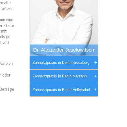
en alle
 selbst
 um eine
r Stelle
 mit
ls ja:
ltarif
Dr. Alexander Joselowitsch
Zahnarztpraxis in Berlin Kreuzberg
rsatz zu
n oder
Zahnarztpraxis in Berlin Marzahn
 Beträge
Zahnarztpraxis in Berlin Hellersdorf