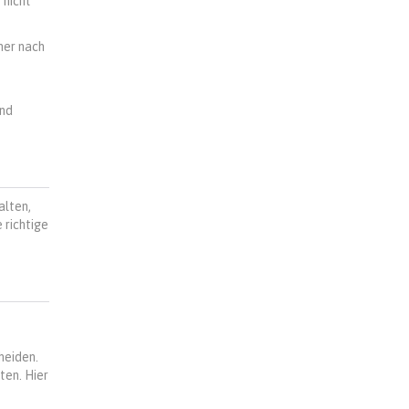
 nicht
mer nach
und
alten,
 richtige
heiden.
ten. Hier