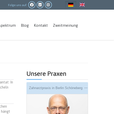
Folge uns auf:
Main
spektrum
Blog
Kontakt
Zweitmeinung
navigation
Unsere Praxen
ntat: In
ächeln
Zahnarztpraxis in Berlin Schöneberg
ichen
, hängt