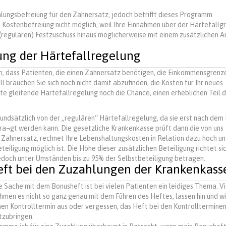
ahlungsbefreiung für den Zahnersatz, jedoch betrifft dieses Programm
ge Kostenbefreiung nicht möglich, weil Ihre Einnahmen über der Härtefallg
 (regulären) Festzuschuss hinaus möglicherweise mit einem zusätzlichen An
ung der Härtefallregelung
lin, dass Patienten, die einen Zahnersatz benötigen, die Einkommensgrenz
l brauchen Sie sich noch nicht damit abzufinden, die Kosten für Ihr neues
te gleitende Härtefallregelung noch die Chance, einen erheblichen Teil 
undsätzlich von der „regulären“ Härtefallregelung, da sie erst nach dem
a¬gt werden kann. Die gesetzliche Krankenkasse prüft dann die von uns
 Zahnersatz, rechnet Ihre Lebenshaltungskosten in Relation dazu hoch u
teiligung möglich ist. Die Höhe dieser zusätzlichen Beteiligung richtet si
 jedoch unter Umständen bis zu 95% der Selbstbeteiligung betragen.
eft bei den Zuzahlungen der Krankenkass
e Sache mit dem Bonusheft ist bei vielen Patienten ein leidiges Thema. V
hmen es nicht so ganz genau mit dem Führen des Heftes, lassen hin und w
nen Kontrolltermin aus oder vergessen, das Heft bei den Kontrolltermine
tzubringen.