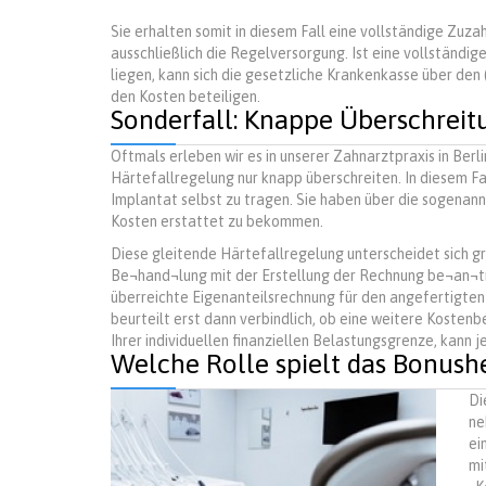
Sie erhalten somit in diesem Fall eine vollständige Zuz
ausschließlich die Regelversorgung. Ist eine vollständi
liegen, kann sich die gesetzliche Krankenkasse über den
den Kosten beteiligen.
Sonderfall: Knappe Überschreit
Oftmals erleben wir es in unserer Zahnarztpraxis in Ber
Härtefallregelung nur knapp überschreiten. In diesem Fal
Implantat selbst zu tragen. Sie haben über die sogenann
Kosten erstattet zu bekommen.
Diese gleitende Härtefallregelung unterscheidet sich gr
Be¬hand¬lung mit der Erstellung der Rechnung be¬an¬tr
überreichte Eigenanteilsrechnung für den angefertigten
beurteilt erst dann verbindlich, ob eine weitere Kostenbe
Ihrer individuellen finanziellen Belastungsgrenze, kann
Welche Rolle spielt das Bonush
Di
ne
ei
mi