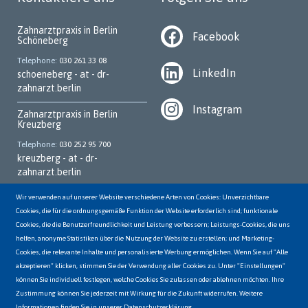
Zahnarztpraxis in Berlin
Facebook
Schöneberg
Telephone
030 261 33 08
LinkedIn
schoeneberg - at - dr-
zahnarzt.berlin
Instagram
Zahnarztpraxis in Berlin
Kreuzberg
Telephone
030 252 95 700
kreuzberg - at - dr-
zahnarzt.berlin
Zahnarztpraxis in Berlin
Wir verwenden auf unserer Website verschiedene Arten von Cookies: Unverzichtbare
Marzahn
Cookies, die für die ordnungsgemäße Funktion der Website erforderlich sind; funktionale
Cookies, die die Benutzerfreundlichkeit und Leistung verbessern; Leistungs-Cookies, die uns
Telephone
030 931 70 62
helfen, anonyme Statistiken über die Nutzung der Website zu erstellen; und Marketing-
marzahn - at - dr-
Cookies, die relevante Inhalte und personalisierte Werbung ermöglichen. Wenn Sie auf "Alle
zahnarzt.berlin
akzeptieren" klicken, stimmen Sie der Verwendung aller Cookies zu. Unter "Einstellungen"
können Sie individuell festlegen, welche Cookies Sie zulassen oder ablehnen möchten. Ihre
Zahnarztpraxis in Berlin
Hellersdorf
Zustimmung können Sie jederzeit mit Wirkung für die Zukunft widerrufen. Weitere
Informationen finden Sie in unserer Datenschutzerklärung.