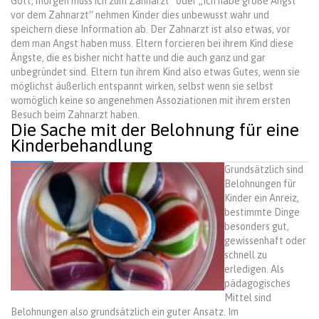
Gott, morgen muss ich zum Zahnarzt“ oder „Ich habe große Angst
vor dem Zahnarzt“ nehmen Kinder dies unbewusst wahr und
speichern diese Information ab. Der Zahnarzt ist also etwas, vor
dem man Angst haben muss. Eltern forcieren bei ihrem Kind diese
Ängste, die es bisher nicht hatte und die auch ganz und gar
unbegründet sind. Eltern tun ihrem Kind also etwas Gutes, wenn sie
möglichst äußerlich entspannt wirken, selbst wenn sie selbst
womöglich keine so angenehmen Assoziationen mit ihrem ersten
Besuch beim Zahnarzt haben.
Die Sache mit der Belohnung für eine
Kinderbehandlung
Grundsätzlich sind
Belohnungen für
Kinder ein Anreiz,
bestimmte Dinge
besonders gut,
gewissenhaft oder
schnell zu
erledigen. Als
pädagogisches
Mittel sind
Belohnungen also grundsätzlich ein guter Ansatz. Im