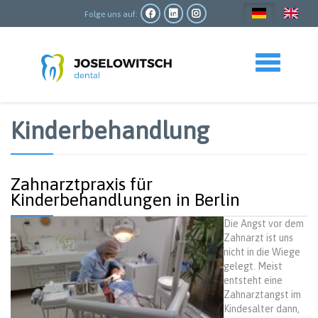
Direkt
zum
Folge uns auf:
Inhalt
Toggle navigation
Kinderbehandlung
Zahnarztpraxis für
Kinderbehandlungen in Berlin
Die Angst vor dem
Zahnarzt ist uns
nicht in die Wiege
gelegt. Meist
entsteht eine
Zahnarztangst im
Kindesalter dann,