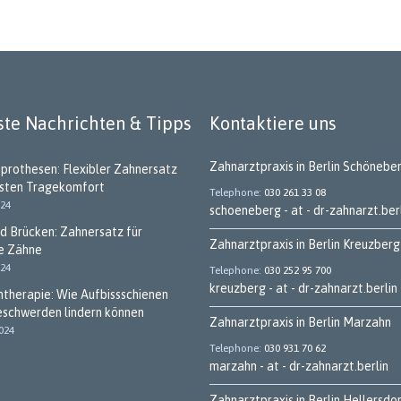
te Nachrichten & Tipps
Kontaktiere uns
Zahnarztpraxis in Berlin Schönebe
tprothesen: Flexibler Zahnersatz
hsten Tragekomfort
Telephone
030 261 33 08
024
schoeneberg - at - dr-zahnarzt.ber
d Brücken: Zahnersatz für
Zahnarztpraxis in Berlin Kreuzberg
e Zähne
024
Telephone
030 252 95 700
kreuzberg - at - dr-zahnarzt.berlin
ntherapie: Wie Aufbissschienen
eschwerden lindern können
Zahnarztpraxis in Berlin Marzahn
2024
Telephone
030 931 70 62
marzahn - at - dr-zahnarzt.berlin
Zahnarztpraxis in Berlin Hellersdo