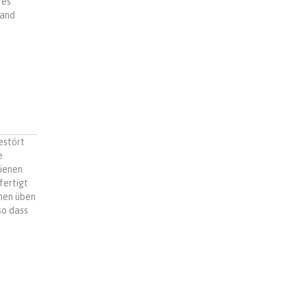
res
hand
estört
e
hienen
fertigt
nen üben
so dass