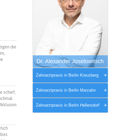
tigen die
en,
ie
Dr. Alexander Joselowitsch
Zahnarztpraxis in Berlin Kreuzberg
Zahnarztpraxis in Berlin Marzahn
 schief,
anchmal
Okklusion
Zahnarztpraxis in Berlin Hellersdorf
lich
biss