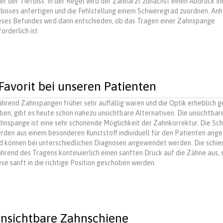
er der Tiefbiss. In der Regel wird der Zahnarzt zunächst einen Abdruck Ih
bisses anfertigen und die Fehlstellung einem Schweregrad zuordnen. An
eses Befundes wird dann entschieden, ob das Tragen einer Zahnspange
forderlich ist.
Favorit bei unseren Patienten
hrend Zahnspangen früher sehr auffällig waren und die Optik erheblich g
ben, gibt es heute schon nahezu unsichtbare Alternativen. Die unsichtbar
hnspange ist eine sehr schonende Möglichkeit der Zahnkorrektur. Die Sc
rden aus einem besonderen Kunststoff individuell für den Patienten ange
d können bei unterschiedlichen Diagnosen angewendet werden. Die schie
hrend des Tragens kontinuierlich einen sanften Druck auf die Zähne aus, 
ese sanft in die richtige Position geschoben werden.
 unsichtbare Zahnschiene