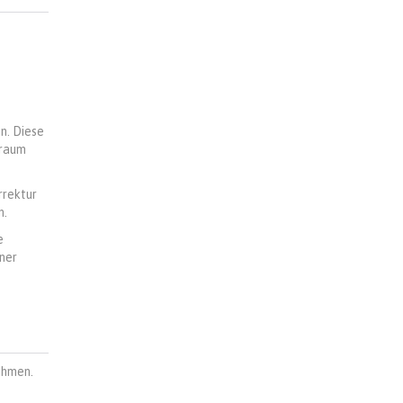
n. Diese
traum
rrektur
n.
e
ner
ehmen.