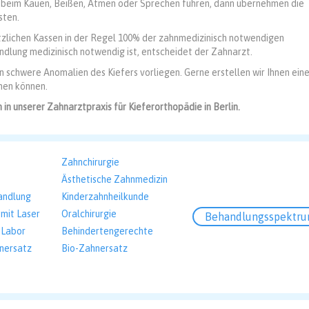
g beim Kauen, Beißen, Atmen oder Sprechen führen, dann übernehmen die
sten.
tzlichen Kassen in der Regel 100% der zahnmedizinisch notwendigen
dlung medizinisch notwendig ist, entscheidet der Zahnarzt.
chwere Anomalien des Kiefers vorliegen. Gerne erstellen wir Ihnen ein
hen können.
 in unserer Zahnarztpraxis für Kieferorthopädie in Berlin.
Zahnchirurgie
Ästhetische Zahnmedizin
andlung
Kinderzahnheilkunde
mit Laser
Oralchirurgie
Behandlungsspektr
 Labor
Behindertengerechte
nersatz
Bio-Zahnersatz