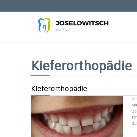
Direkt
zum
Inhalt
Kieferorthopädie
Kieferorthopädie
Ki
si
za
um
au