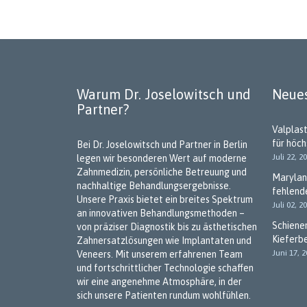
Warum Dr. Joselowitsch und
Neues
Partner?
Valplas
für höc
Bei Dr. Joselowitsch und Partner in Berlin
Juli 22, 2
legen wir besonderen Wert auf moderne
Zahnmedizin, persönliche Betreuung und
Marylan
nachhaltige Behandlungsergebnisse.
fehlend
Unsere Praxis bietet ein breites Spektrum
Juli 02, 2
an innovativen Behandlungsmethoden –
Schiene
von präziser Diagnostik bis zu ästhetischen
Kieferb
Zahnersatzlösungen wie Implantaten und
Juni 17, 
Veneers. Mit unserem erfahrenen Team
und fortschrittlicher Technologie schaffen
wir eine angenehme Atmosphäre, in der
sich unsere Patienten rundum wohlfühlen.