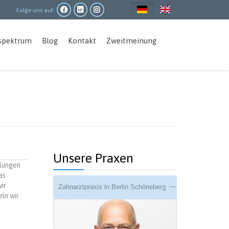
Folge uns auf:
Main
spektrum
Blog
Kontakt
Zweitmeinung
navigation
Unsere Praxen
llungen
as
ir
Zahnarztpraxis in Berlin Schöneberg
ln wir