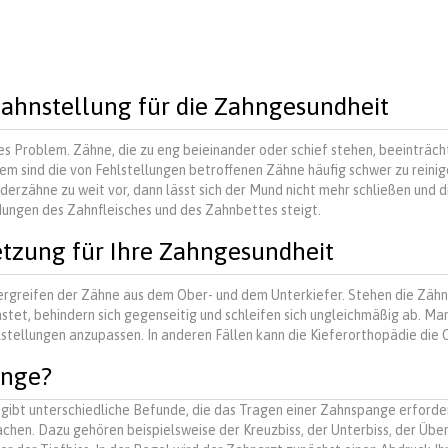
Zahnstellung für die Zahngesundheit
hes Problem. Zähne, die zu eng beieinander oder schief stehen, beeinträch
m sind die von Fehlstellungen betroffenen Zähne häufig schwer zu reinig
derzähne zu weit vor, dann lässt sich der Mund nicht mehr schließen und d
dungen des Zahnfleisches und des Zahnbettes steigt.
etzung für Ihre Zahngesundheit
rgreifen der Zähne aus dem Ober- und dem Unterkiefer. Stehen die Zähne
astet, behindern sich gegenseitig und schleifen sich ungleichmäßig ab. M
lstellungen anzupassen. In anderen Fällen kann die Kieferorthopädie die 
ange?
 gibt unterschiedliche Befunde, die das Tragen einer Zahnspange erforder
chen. Dazu gehören beispielsweise der Kreuzbiss, der Unterbiss, der Über