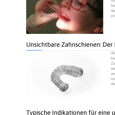
od
Ge
di
er
Unsichtbare Zahnschienen: Der 
Wä
ha
Za
we
un
wä
di
Typische Indikationen für eine