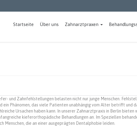
Startseite
Über uns
Zahnarztpraxen
Behandlungs
efer- und Zahnfehlstellungen belasten nicht nur junge Menschen. Fehlste
nd ein Phänomen, das viele Patienten unabhängig vom Alter betrifft und d
hlreiche Ursachen haben kann. In unserer Zahnarztpraxis in Berlin bieten w
fangreiche kieferorthopädische Behandlungen an. Im Speziellen behande
ch Menschen, die an einer ausgeprägten Dentalphobie leiden.