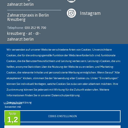
zahnarzt.berlin
Instagram
Zahnarztpraxis in Berlin
Kreuzberg
Telephone
030 252 95 700
kreuzberg - at - dr-
zahnarzt.berlin
Zahnarztpraxis in Berlin
Wir verwenden auf unserer Website verschiedene Arten von Cookies: Unverzichtbare
Marzahn
Cookies, die für die ordnungsgemäße Funktion der Website erforderlich sind; funktionale
Cookies, die die Benutzerfreundlichkeit und Leistung verbessern; Leistungs-Cookies, die uns
Telephone
030 931 70 62
helfen, anonyme Statistiken über die Nutzung der Website zu erstellen; und Marketing-
marzahn - at - dr-
Cookies, die relevante Inhalte und personalisierte Werbung ermöglichen. Wenn Sie auf "Alle
zahnarzt.berlin
akzeptieren" klicken, stimmen Sie der Verwendung aller Cookies zu. Unter "Einstellungen"
können Sie individuell festlegen, welche Cookies Sie zulassen oder ablehnen möchten. Ihre
Zahnarztpraxis in Berlin
Hellersdorf
Zustimmung können Sie jederzeit mit Wirkung für die Zukunft widerrufen. Weitere
Informationen finden Sie in unserer Datenschutzerklärung.
Telephone
03056498144
hellersdorf - at - dr-
Datenschutzerklärung
Von Patienten
bewertet mit
zahnarzt.berlin
Note
COOKIE-EINSTELLUNGEN
1,2