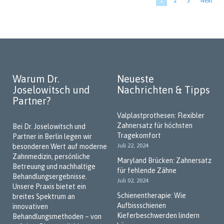
Aktuelle
1
Seite
2
Seite
3
Nächste
Next
Seite
Seite
Warum Dr.
Neueste
Joselowitsch und
Nachrichten & Tipps
Partner?
Valplastprothesen: Flexibler
Zahnersatz für höchsten
Bei Dr. Joselowitsch und
Tragekomfort
Partner in Berlin legen wir
Juli 22, 2024
besonderen Wert auf moderne
Zahnmedizin, persönliche
Maryland Brücken: Zahnersatz
Betreuung und nachhaltige
für fehlende Zähne
Behandlungsergebnisse.
Juli 02, 2024
Unsere Praxis bietet ein
Schienentherapie: Wie
breites Spektrum an
Aufbissschienen
innovativen
Kieferbeschwerden lindern
Behandlungsmethoden – von