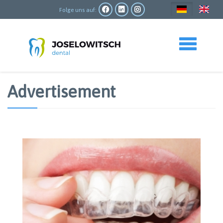
Direkt
zum
Folge uns auf:
Inhalt
Toggle navigation
Advertisement