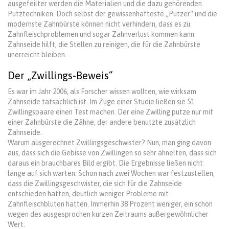
ausgefeilter werden die Materialien und die dazu gehörenden
Putztechniken. Doch selbst der gewissenhafteste „Putzer“ und die
modernste Zahnbürste können nicht verhindern, dass es zu
Zahnfleischproblemen und sogar Zahnverlust kommen kann.
Zahnseide hilft, die Stellen zu reinigen, die für die Zahnbürste
unerreicht bleiben.
Der „Zwillings-Beweis“
Es war im Jahr 2006, als Forscher wissen wollten, wie wirksam
Zahnseide tatsächlich ist. Im Zuge einer Studie ließen sie 51
Zwillingspaare einen Test machen. Der eine Zwilling putze nur mit
einer Zahnbürste die Zähne, der andere benutzte zusätzlich
Zahnseide.
Warum ausgerechnet Zwillingsgeschwister? Nun, man ging davon
aus, dass sich die Gebisse von Zwillingen so sehr ähnelten, dass sich
daraus ein brauchbares Bild ergibt. Die Ergebnisse ließen nicht
lange auf sich warten. Schon nach zwei Wochen war festzustellen,
dass die Zwillingsgeschwister, die sich für die Zahnseide
entschieden hatten, deutlich weniger Probleme mit
Zahnfleischbluten hatten. Immerhin 38 Prozent weniger, ein schon
wegen des ausgesprochen kurzen Zeitraums außergewöhnlicher
Wert.