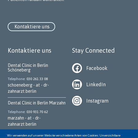
Kontaktiere uns
Kontaktiere uns
Stay Connected
Dental Clinic in Berlin
Facebook
Schöneberg
Telephone
030 261 33 08
LinkedIn
schoeneberg - at - dr-
zahnarzt.berlin
Instagram
Dental Clinic in Berlin Marzahn
Telephone
030 931 70 62
marzahn - at - dr-
zahnarzt.berlin
Dental Clinic in Berlin
Wir verwenden auf unserer Website verschiedene Arten von Cookies: Unverzichtbare