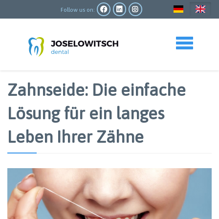
Skip
to
Follow us on:
main
content
Toggle navigation
Zahnseide: Die einfache
Lösung für ein langes
Leben Ihrer Zähne