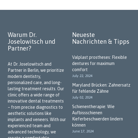
Warum Dr.
Neueste
Joselowitsch und
Nachrichten & Tipps
Partner?
Valplast prostheses: Flexible
dentures for maximum
At Dr. Joselowitsch and
comfort
Partner in Berlin, we prioritize
July 22, 2024
modern dentistry,
personalized care, and long-
Maryland Brücken: Zahnersatz
lasting treatment results. Our
für fehlende Zähne
clinic offers a wide range of
July 02, 2024
innovative dental treatments
Schienentherapie: Wie
– from precise diagnostics to
Aufbissschienen
aesthetic solutions like
Kieferbeschwerden lindern
implants and veneers. With our
können
experienced team and
June 17, 2024
advanced technology, we