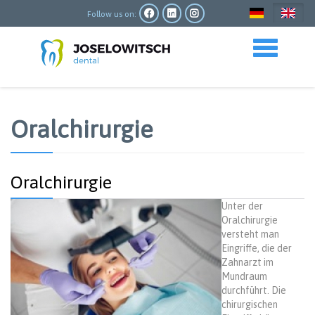
Skip
to
Follow us on:
main
content
Toggle navigation
Oralchirurgie
Oralchirurgie
Unter der
Oralchirurgie
versteht man
Eingriffe, die der
Zahnarzt im
Mundraum
durchführt. Die
chirurgischen