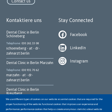
Contact us
Kontaktiere uns
Stay Connected
Dental Clinic in Berlin
Facebook
Schöneberg
Telephone
030 261 33 08
LinkedIn
schoeneberg - at - dr-
zahnarzt.berlin
Instagram
Dental Clinic in Berlin Marzahn
Telephone
030 931 70 62
marzahn - at - dr-
zahnarzt.berlin
Dental Clinic in Berlin
Kreuzberg
We use different types of cookies on our website: essential cookies that are required for the
Telephone
030 252 95 700
proper functioning of the website; functional cookies that improve user experience and
kreuzberg - at - dr-
performance; performance cookies that help us create anonymous statistics about website
zahnarzt.berlin