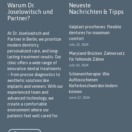
Warum Dr.
Neueste
Joselowitsch und
Nachrichten & Tipps
Partner?
Valplast prostheses: Flexible
dentures for maximum
At Dr. Joselowitsch and
comfort
Partner in Berlin, we prioritize
July 22, 2024
modern dentistry,
personalized care, and long-
Maryland Brücken: Zahnersatz
lasting treatment results. Our
für fehlende Zähne
clinic offers a wide range of
July 02, 2024
innovative dental treatments
Schienentherapie: Wie
– from precise diagnostics to
Aufbissschienen
aesthetic solutions like
Kieferbeschwerden lindern
implants and veneers. With our
können
experienced team and
June 17, 2024
advanced technology, we
create a comfortable
environment where our
patients feel well cared for.