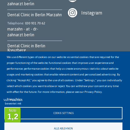
zahnarzt.berlin
Instagram
Dental Clinic in Berlin Marzahn
Telephone
030 931 70 62
marzahn - at - dr-
zahnarzt.berlin
Dental Clinic in Berlin
Kreuzberg
We use different types of cookies on our website: essential cookies that are required for the
Telephone
030 252 95 700
proper functioning of the website; functional cookies that improve user experience and
kreuzberg - at - dr-
performance; performance cookies that help us create anonymous statistics about website
zahnarzt.berlin
usage; and marketing cookies that enable relevant content and personalized advertising. By
clicking "Accept All," you agree to the use of all cookies. Under "Settings," you can individually
Dental Clinic in Berlin
Hellersdorf
select which cookies you want to allow or reject. You can withdraw your consent at any time
with effect for the future. For more information, please see our Privacy Policy.
Telephone
03056498144
hellersdorf - at - dr-
Privacy Policy
Von Patienten
bewertet mit
zahnarzt.berlin
Note
COOKIE-SETTINGS
1,2
ALLE ABLEHNEN