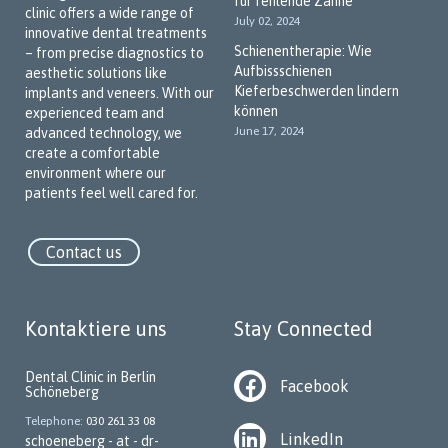
für fehlende Zähne
clinic offers a wide range of
July 02, 2024
innovative dental treatments
Schienentherapie: Wie
– from precise diagnostics to
Aufbissschienen
aesthetic solutions like
Kieferbeschwerden lindern
implants and veneers. With our
können
experienced team and
June 17, 2024
advanced technology, we
create a comfortable
environment where our
patients feel well cared for.
Contact us
Kontaktiere uns
Stay Connected
Dental Clinic in Berlin
Facebook
Schöneberg
Telephone
030 261 33 08
LinkedIn
schoeneberg - at - dr-