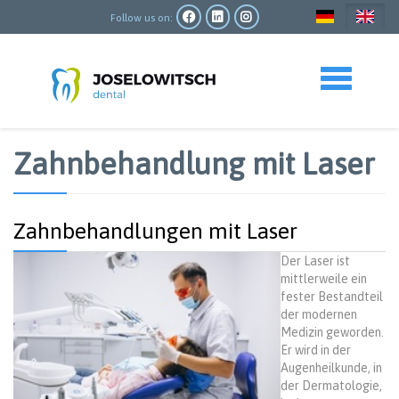
Skip
to
Follow us on:
main
content
Toggle navigation
Zahnbehandlung mit Laser
Zahnbehandlungen mit Laser
Der Laser ist
mittlerweile ein
fester Bestandteil
der modernen
Medizin geworden.
Er wird in der
Augenheilkunde, in
der Dermatologie,