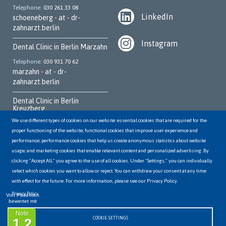
Telephone
030 261 33 08
LinkedIn
schoeneberg - at - dr-
zahnarzt.berlin
Instagram
Dental Clinic in Berlin Marzahn
Telephone
030 931 70 62
marzahn - at - dr-
zahnarzt.berlin
Dental Clinic in Berlin
Kreuzberg
We use different types of cookies on our website: essential cookies that are required for the
Telephone
030 252 95 700
proper functioning of the website; functional cookies that improve user experience and
kreuzberg - at - dr-
performance; performance cookies that help us create anonymous statistics about website
zahnarzt.berlin
usage; and marketing cookies that enable relevant content and personalized advertising. By
clicking "Accept All," you agree to the use of all cookies. Under "Settings," you can individually
Dental Clinic in Berlin
Hellersdorf
select which cookies you want to allow or reject. You can withdraw your consent at any time
with effect for the future. For more information, please see our Privacy Policy.
Telephone
03056498144
hellersdorf - at - dr-
Privacy Policy
Von Patienten
bewertet mit
zahnarzt.berlin
Note
COOKIE-SETTINGS
1,2