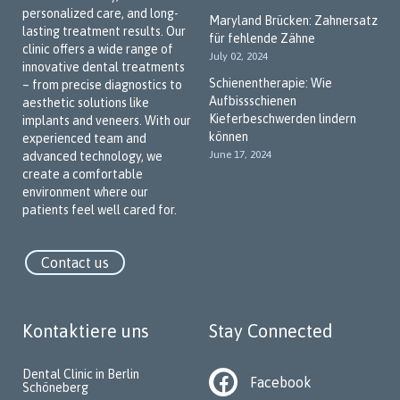
personalized care, and long-
Maryland Brücken: Zahnersatz
lasting treatment results. Our
für fehlende Zähne
clinic offers a wide range of
July 02, 2024
innovative dental treatments
Schienentherapie: Wie
– from precise diagnostics to
Aufbissschienen
aesthetic solutions like
Kieferbeschwerden lindern
implants and veneers. With our
können
experienced team and
June 17, 2024
advanced technology, we
create a comfortable
environment where our
patients feel well cared for.
Contact us
Kontaktiere uns
Stay Connected
Dental Clinic in Berlin
Facebook
Schöneberg