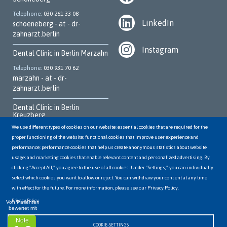
Telephone
030 261 33 08
LinkedIn
schoeneberg - at - dr-
zahnarzt.berlin
Instagram
Dental Clinic in Berlin Marzahn
Telephone
030 931 70 62
marzahn - at - dr-
zahnarzt.berlin
Dental Clinic in Berlin
Kreuzberg
We use different types of cookies on our website: essential cookies that are required for the
Telephone
030 252 95 700
proper functioning of the website; functional cookies that improve user experience and
kreuzberg - at - dr-
performance; performance cookies that help us create anonymous statistics about website
zahnarzt.berlin
usage; and marketing cookies that enable relevant content and personalized advertising. By
clicking "Accept All," you agree to the use of all cookies. Under "Settings," you can individually
Dental Clinic in Berlin
Hellersdorf
select which cookies you want to allow or reject. You can withdraw your consent at any time
with effect for the future. For more information, please see our Privacy Policy.
Telephone
03056498144
hellersdorf - at - dr-
Privacy Policy
Von Patienten
bewertet mit
zahnarzt.berlin
Note
COOKIE-SETTINGS