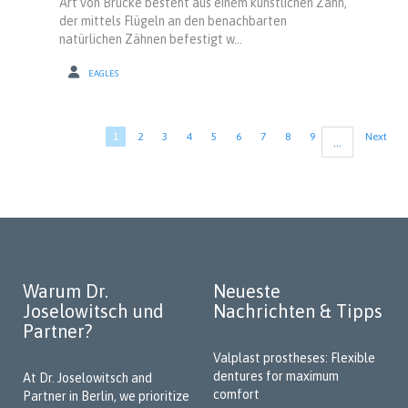
Art von Brücke besteht aus einem künstlichen Zahn,
der mittels Flügeln an den benachbarten
natürlichen Zähnen befestigt w...
EAGLES
Pagination
Current
1
Page
2
Page
3
Page
4
Page
5
Page
6
Page
7
Page
8
Page
9
Next
Next
…
page
page
Warum Dr.
Neueste
Joselowitsch und
Nachrichten & Tipps
Partner?
Valplast prostheses: Flexible
dentures for maximum
At Dr. Joselowitsch and
comfort
Partner in Berlin, we prioritize