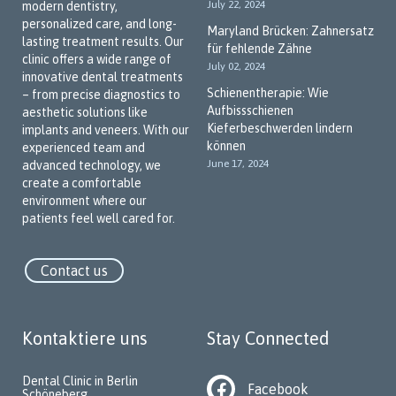
July 22, 2024
modern dentistry,
personalized care, and long-
Maryland Brücken: Zahnersatz
lasting treatment results. Our
für fehlende Zähne
clinic offers a wide range of
July 02, 2024
innovative dental treatments
Schienentherapie: Wie
– from precise diagnostics to
Aufbissschienen
aesthetic solutions like
Kieferbeschwerden lindern
implants and veneers. With our
können
experienced team and
June 17, 2024
advanced technology, we
create a comfortable
environment where our
patients feel well cared for.
Contact us
Kontaktiere uns
Stay Connected
Dental Clinic in Berlin
Facebook
Schöneberg