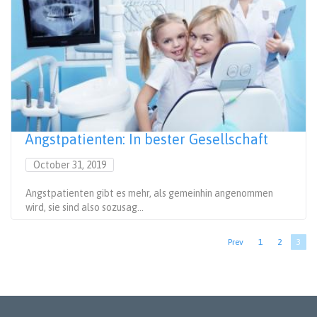
Angstpatienten: In bester Gesellschaft
October 31, 2019
Angstpatienten gibt es mehr, als gemeinhin angenommen
wird, sie sind also sozusag...
Seitennummerierung
Vorherige
Prev
Seite
1
Seite
2
Aktue
3
Seite
Seite