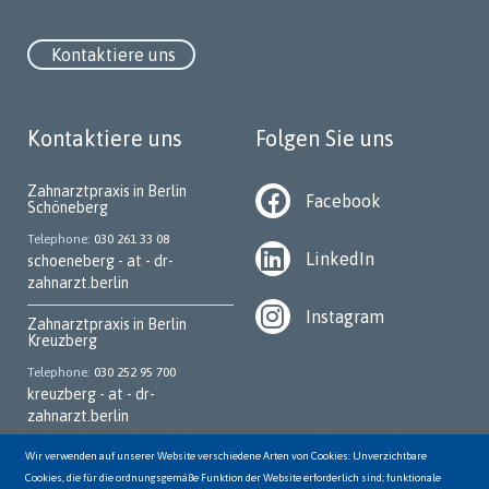
Kontaktiere uns
Kontaktiere uns
Folgen Sie uns
Zahnarztpraxis in Berlin
Facebook
Schöneberg
Telephone
030 261 33 08
LinkedIn
schoeneberg - at - dr-
zahnarzt.berlin
Instagram
Zahnarztpraxis in Berlin
Kreuzberg
Telephone
030 252 95 700
kreuzberg - at - dr-
zahnarzt.berlin
Zahnarztpraxis in Berlin
Wir verwenden auf unserer Website verschiedene Arten von Cookies: Unverzichtbare
Marzahn
Cookies, die für die ordnungsgemäße Funktion der Website erforderlich sind; funktionale