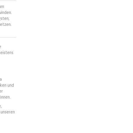
zum
winden.
gsten,
setzen.
e
eistens
a
nken und
er
önnen.
,
 unseren