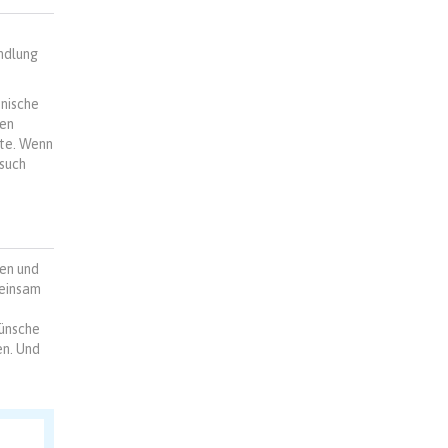
ndlung
onische
hen
lte. Wenn
rsuch
len und
meinsam
Wünsche
en. Und