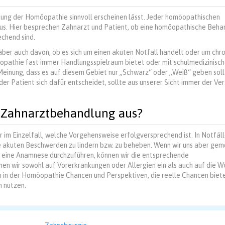
endung der Homöopathie sinnvoll erscheinen lässt. Jeder homöopathischen
us. Hier besprechen Zahnarzt und Patient, ob eine homöopathische Beha
chend sind.
 aber auch davon, ob es sich um einen akuten Notfall handelt oder um chr
opathie fast immer Handlungsspielraum bietet oder mit schulmedizinisc
Meinung, dass es auf diesem Gebiet nur „Schwarz“ oder „Weiß“ geben sol
r Patient sich dafür entscheidet, sollte aus unserer Sicht immer der Ve
 Zahnarztbehandlung aus?
r im Einzelfall, welche Vorgehensweise erfolgversprechend ist. In Notfäl
die akuten Beschwerden zu lindern bzw. zu beheben. Wenn wir uns aber ge
e eine Anamnese durchzuführen, können wir die entsprechende
en wir sowohl auf Vorerkrankungen oder Allergien ein als auch auf die 
en in der Homöopathie Chancen und Perspektiven, die reelle Chancen biet
n nutzen.