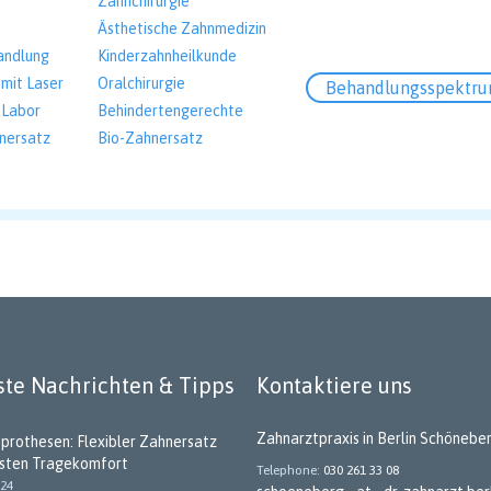
Zahnchirurgie
Ästhetische Zahnmedizin
andlung
Kinderzahnheilkunde
mit Laser
Oralchirurgie
Behandlungsspektr
 Labor
Behindertengerechte
nersatz
Bio-Zahnersatz
te Nachrichten & Tipps
Kontaktiere uns
Zahnarztpraxis in Berlin Schönebe
tprothesen: Flexibler Zahnersatz
hsten Tragekomfort
Telephone
030 261 33 08
024