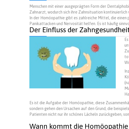
Menschen mit einer ausgeprägten Form der Dentalphobie
Zahnarzt, wodurch sich ihre Zahnsituation kontinuierlic
In der Homöopathie gibt es zahlreiche Mittel, die einen 
Panikattacken und Nervosität helfen. Es ist häufig sinnv
Der Einfluss der Zahngesundhe
Es
un
Zu
to
Wu
In
Kö
(n
Mu
Ha
Es ist die Aufgabe der Homöopathie, diese Zusammenhän
sondern gehen den Ursachen auf den Grund, die beispiel
Patienten nicht nur ihr schönes Lächeln zurückgeben, so
Wann kommt die Homöopathie i