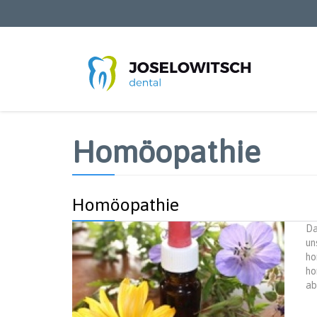
Direkt
zum
Inhalt
Homöopathie
Homöopathie
Da
un
ho
ho
ab