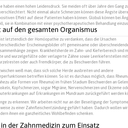
 haben einen hohen Leidensdruck. Sie meiden oft über Jahre den Gang 
h verschlechtert. Nicht einmal akute Schmerzen können diese Ängste über
positiven Effekt auf diese Patienten haben können. Globuli können bei Än
oll, sie in Kombination mit einer psychotherapeutischen Behandlung einzu
it auf den gesamten Organismus
 ist letztendlich der Homöopathie zu verdanken, dass die Ursachen
terschiedlicher Erscheinungsbilder oft gemeinsame oder überschneidend
sammenhänge zeigen. Krankheitsherde im Zahn- und Kieferbereich sind m
te und wurzelgefüllte oder verlagerte Zähne sowie Leerkieferstellen mit
rzelresten oder auch Fremdkörper, die zu Beschwerden führen.
zwischen weiß man, dass sich solche Herde ausbreiten und andere
rperfunktionen betreffen können. So ist es durchaus möglich, dass Rheum
ahezu alle Formen von Rheuma) im frühen Stadium Beschwerden an Gele
skeln, Kopfschmerzen, sogar Migräne, Nervenschmerzen und Ekzeme od
uterkrankungen auf Erkrankungen im Mundraum zurückgeführt werden k
ge zu erkennen. Wir arbeiten nicht nur an der Beseitigung der Symptome
sweise zu einer Zahnfleischentzündung geführt haben. Dadurch wollen wir
ndern ihnen ein ganzheitliches Wohlbefinden schenken.
n der Zahnmedizin zum Einsatz