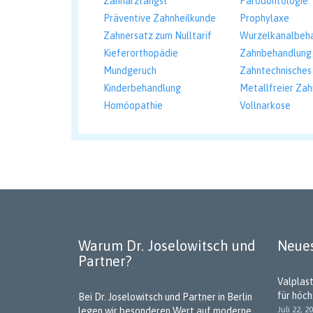
Zahnarztangst
Parodontologie
Präventive Zahnheilkunde
Prophylaxe
Zahnersatz zum Nulltarif
Wurzelkanalbeh
Kieferorthopädie
Zahnbehandlung 
Mundgeruch
Zahntechnisches
Kinderbehandlung
Metallfreier Zah
Homöopathie
Vollnarkose
Warum Dr. Joselowitsch und
Neues
Partner?
Valplas
für höc
Bei Dr. Joselowitsch und Partner in Berlin
Juli 22, 2
legen wir besonderen Wert auf moderne