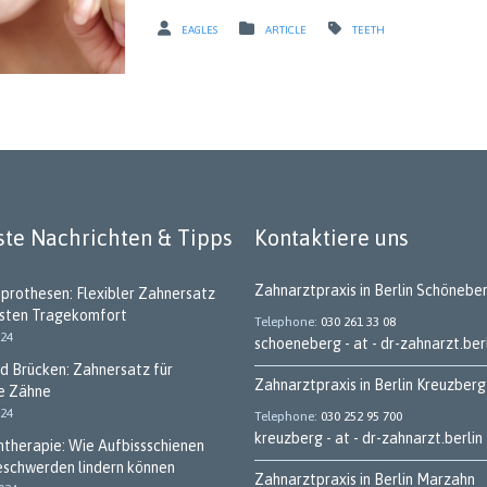
EAGLES
ARTICLE
TEETH
te Nachrichten & Tipps
Kontaktiere uns
Zahnarztpraxis in Berlin Schönebe
tprothesen: Flexibler Zahnersatz
hsten Tragekomfort
Telephone
030 261 33 08
024
schoeneberg - at - dr-zahnarzt.ber
d Brücken: Zahnersatz für
Zahnarztpraxis in Berlin Kreuzberg
e Zähne
024
Telephone
030 252 95 700
kreuzberg - at - dr-zahnarzt.berlin
ntherapie: Wie Aufbissschienen
eschwerden lindern können
Zahnarztpraxis in Berlin Marzahn