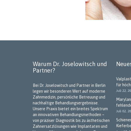
Warum Dr. Joselowitsch und
Neues
Partner?
Valplas
für höc
Bei Dr. Joselowitsch und Partner in Berlin
Juli 22, 2
legen wir besonderen Wert auf moderne
Zahnmedizin, persönliche Betreuung und
Marylan
nachhaltige Behandlungsergebnisse.
fehlend
Unsere Praxis bietet ein breites Spektrum
Juli 02, 2
an innovativen Behandlungsmethoden –
Schiene
von präziser Diagnostik bis zu ästhetischen
Kieferb
Zahnersatzlösungen wie Implantaten und