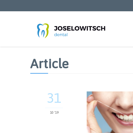
Direkt
zum
Inhalt
Article
31
10 '19