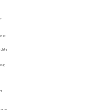
e,
isse
uchte
lung
se