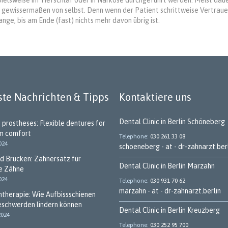
ielsweise im Tiefschlaf oder in Narkose durchgeführt werden. Meist daue
h gewissermaßen von selbst. Denn wenn der Patient schrittweise Vertrau
nge, bis am Ende (fast) nichts mehr davon übrig ist.
te Nachrichten & Tipps
Kontaktiere uns
Dental Clinic in Berlin Schöneberg
 prostheses: Flexible dentures for
m comfort
Telephone
030 261 33 08
024
schoeneberg - at - dr-zahnarzt.ber
d Brücken: Zahnersatz für
Dental Clinic in Berlin Marzahn
e Zähne
024
Telephone
030 931 70 62
marzahn - at - dr-zahnarzt.berlin
ntherapie: Wie Aufbissschienen
eschwerden lindern können
Dental Clinic in Berlin Kreuzberg
2024
Telephone
030 252 95 700