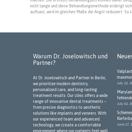
machen. Die erste(n) Behandlung(en) können daher beisp
nicht lange und diese Behandlungsmethode erübrigt sic
aufbaut, wird im gleichen Maße die Angst reduziert. So la
Warum Dr. Joselowitsch und
Neues
Partner?
Valplast
maximu
At Dr. Joselowitsch and Partner in Berlin,
July 22, 2
we prioritize modern dentistry,
personalized care, and long-lasting
Marylan
treatment results. Our clinic offers a wide
fehlend
range of innovative dental treatments –
July 02, 2
from precise diagnostics to aesthetic
Schiene
solutions like implants and veneers. With
Kieferb
our experienced team and advanced
June 17, 
technology, we create a comfortable
environment where our patients feel well