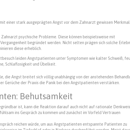
en mit einer stark ausgeprägten Angst vor dem Zahnarzt gewissen Merkmal
Zahnarzt psychische Probleme. Diese können beispielsweise mit
 Vergangenheit begründet werden. Nicht selten prägen sich solche Erlebn
inieren diese erheblich.
besuch leiden Angstpatienten unter Symptomen wie kalter Schweiß, fe
, Schlaflosigkeit und Übelkeit.
le, die Angst breitet sich völlig unabhängig von der anstehenden Behand
oder Gerüche der Praxis die Panik bei den Angstpatienten verstärken.
enten: Behutsamkeit
egründbar ist, kann die Reaktion darauf auch nicht auf rationale Denkwei
nfühlsam ins Gespräch zu kommen und zunächst im Vorfeld Vertrauen
Gespräch reichen würde, um aus Angstpatienten entspannte Patienten zu