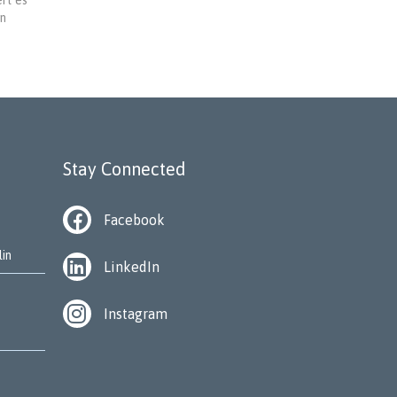
rt es
en
Stay Connected
Facebook
lin
LinkedIn
Instagram