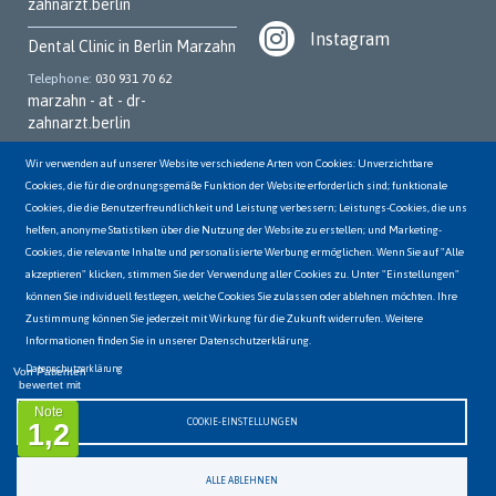
zahnarzt.berlin
Instagram
Dental Clinic in Berlin Marzahn
Telephone
030 931 70 62
marzahn - at - dr-
zahnarzt.berlin
Dental Clinic in Berlin
Wir verwenden auf unserer Website verschiedene Arten von Cookies: Unverzichtbare
Kreuzberg
Cookies, die für die ordnungsgemäße Funktion der Website erforderlich sind; funktionale
Cookies, die die Benutzerfreundlichkeit und Leistung verbessern; Leistungs-Cookies, die uns
Telephone
030 252 95 700
helfen, anonyme Statistiken über die Nutzung der Website zu erstellen; und Marketing-
kreuzberg - at - dr-
Cookies, die relevante Inhalte und personalisierte Werbung ermöglichen. Wenn Sie auf "Alle
zahnarzt.berlin
akzeptieren" klicken, stimmen Sie der Verwendung aller Cookies zu. Unter "Einstellungen"
können Sie individuell festlegen, welche Cookies Sie zulassen oder ablehnen möchten. Ihre
Dental Clinic in Berlin
Hellersdorf
Zustimmung können Sie jederzeit mit Wirkung für die Zukunft widerrufen. Weitere
Informationen finden Sie in unserer Datenschutzerklärung.
Telephone
03056498144
hellersdorf - at - dr-
Datenschutzerklärung
Von Patienten
bewertet mit
zahnarzt.berlin
Note
COOKIE-EINSTELLUNGEN
1,2
ALLE ABLEHNEN
Data protection
Imprint
Jobs & Careers