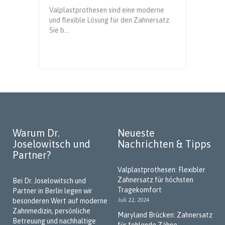
h
Valplastprothesen sind eine moderne
Eine Ma
und flexible Lösung für den Zahnersatz.
minima
Sie b...
fehlend
Warum Dr.
Neueste
Joselowitsch und
Nachrichten & Tipps
Partner?
Valplastprothesen: Flexibler
Zahnersatz für höchsten
Bei Dr. Joselowitsch und
Tragekomfort
Partner in Berlin legen wir
Juli 22, 2024
besonderen Wert auf moderne
Zahnmedizin, persönliche
Maryland Brücken: Zahnersatz
Betreuung und nachhaltige
für fehlende Zähne