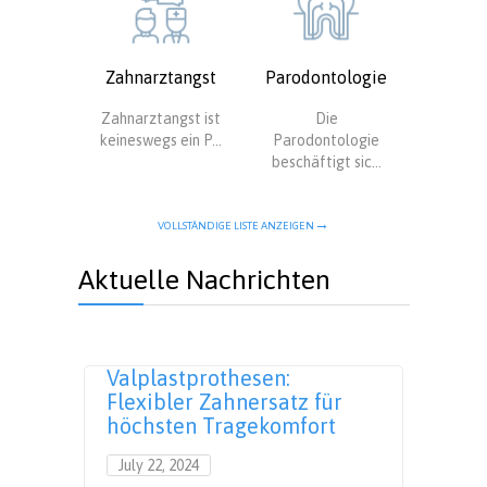
Zahnarztangst
Parodontologie
Zahnarztangst ist
Die
keineswegs ein P...
Parodontologie
beschäftigt sic...
VOLLSTÄNDIGE LISTE ANZEIGEN
Aktuelle Nachrichten
n:
Valplastprothesen:
Mary
Flexibler Zahnersatz für
Zahn
höchsten Tragekomfort
Zähn
July 22, 2024
July 2