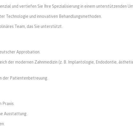
enzial und vertiefen Sie Ihre Spezialisierung in einem unterstützenden U
ster Technologie und innovativen Behandlungsmethoden.
iplinäres Team, das Sie unterstützt.
eutscher Approbation.
reich der modernen Zahnmedizin (z. B. Implantologie, Endodontie, ästheti
n der Patientenbetreuung.
n Praxis.
e Ausstattung.
en.