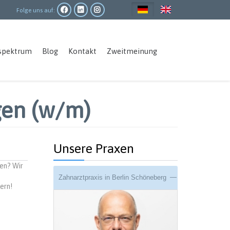
Folge uns auf:
Main
spektrum
Blog
Kontakt
Zweitmeinung
navigation
gen (w/m)
Unsere Praxen
nen? Wir
Zahnarztpraxis in Berlin Schöneberg
ern!