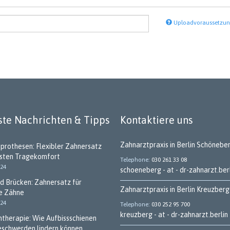
Uploadvoraussetzu
te Nachrichten & Tipps
Kontaktiere uns
Zahnarztpraxis in Berlin Schönebe
tprothesen: Flexibler Zahnersatz
hsten Tragekomfort
Telephone
030 261 33 08
024
schoeneberg - at - dr-zahnarzt.ber
d Brücken: Zahnersatz für
Zahnarztpraxis in Berlin Kreuzberg
e Zähne
024
Telephone
030 252 95 700
kreuzberg - at - dr-zahnarzt.berlin
ntherapie: Wie Aufbissschienen
eschwerden lindern können