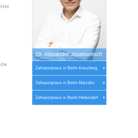
mfeld.
Dr. Alexander Joselowitsch
sche
Zahnarztpraxis in Berlin Kreuzberg
Zahnarztpraxis in Berlin Marzahn
Zahnarztpraxis in Berlin Hellersdorf