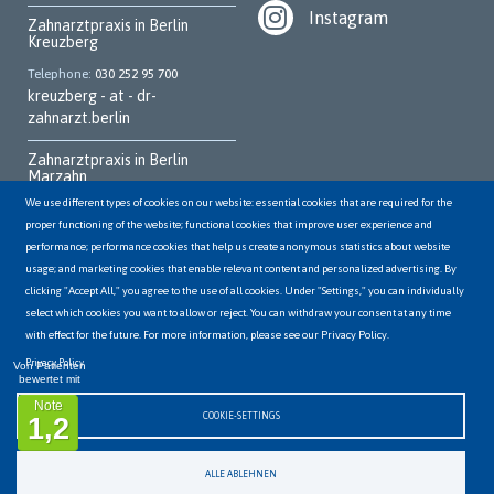
Instagram
Zahnarztpraxis in Berlin
Kreuzberg
Telephone
030 252 95 700
kreuzberg - at - dr-
zahnarzt.berlin
Zahnarztpraxis in Berlin
Marzahn
We use different types of cookies on our website: essential cookies that are required for the
Telephone
030 931 70 62
proper functioning of the website; functional cookies that improve user experience and
marzahn - at - dr-
performance; performance cookies that help us create anonymous statistics about website
zahnarzt.berlin
usage; and marketing cookies that enable relevant content and personalized advertising. By
clicking "Accept All," you agree to the use of all cookies. Under "Settings," you can individually
Zahnarztpraxis in Berlin
Hellersdorf
select which cookies you want to allow or reject. You can withdraw your consent at any time
with effect for the future. For more information, please see our Privacy Policy.
Telephone
03056498144
hellersdorf - at - dr-
Privacy Policy
Von Patienten
bewertet mit
zahnarzt.berlin
Note
COOKIE-SETTINGS
1,2
ALLE ABLEHNEN
Datenschutz
Impressum
Job & Karriere