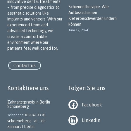
innovative dental treatments
Schienentherapie: Wie
– from precise diagnostics to
Aufbissschienen
aesthetic solutions like
Kieferbeschwerden lindern
implants and veneers. With our
können
experienced team and
Juni 17, 2024
advanced technology, we
create a comfortable
environment where our
patients feel well cared for.
Contact us
Kontaktiere uns
Folgen Sie uns
Zahnarztpraxis in Berlin
Facebook
Schöneberg
Telephone
030 261 33 08
LinkedIn
schoeneberg - at - dr-
zahnarzt.berlin