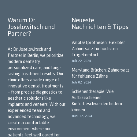
Warum Dr.
Neueste
Joselowitsch und
Nachrichten & Tipps
Partner?
Valplastprothesen: Flexibler
Zahnersatz für höchsten
At Dr. Joselowitsch and
Tragekomfort
Partner in Berlin, we prioritize
Juli 22, 2024
modern dentistry,
personalized care, and long-
Maryland Brücken: Zahnersatz
lasting treatment results. Our
für fehlende Zähne
clinic offers a wide range of
Juli 02, 2024
innovative dental treatments
Schienentherapie: Wie
– from precise diagnostics to
Aufbissschienen
aesthetic solutions like
Kieferbeschwerden lindern
implants and veneers. With our
können
experienced team and
Juni 17, 2024
advanced technology, we
create a comfortable
environment where our
patients feel well cared for.